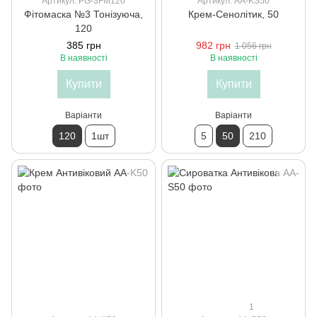
Артикул: PG-3FM120
Артикул: AA-KS50
Фітомаска №3 Тонізуюча,
Крем-Сенолітик, 50
120
385 грн
982 грн
1 056 грн
В наявності
В наявності
Купити
Купити
Варіанти
Варіанти
120
1шт
5
50
210
1