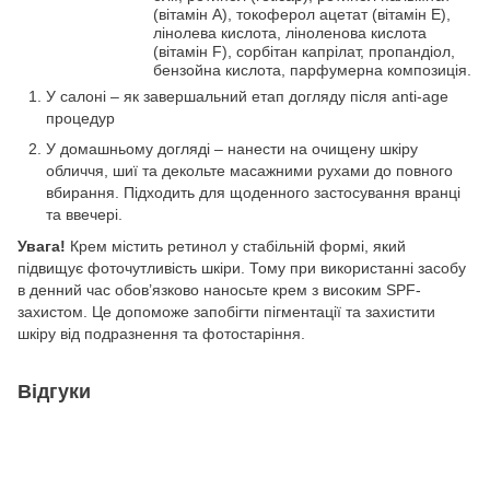
(вітамін A), токоферол ацетат (вітамін E),
лінолева кислота, ліноленова кислота
(вітамін F), сорбітан капрілат, пропандіол,
бензойна кислота, парфумерна композиція.
У салоні – як завершальний етап догляду після anti-age
процедур
У домашньому догляді – нанести на очищену шкіру
обличчя, шиї та декольте масажними рухами до повного
вбирання. Підходить для щоденного застосування вранці
та ввечері.
Увага!
Крем містить ретинол у стабільній формі, який
підвищує фоточутливість шкіри. Тому при використанні засобу
в денний час обов’язково наносьте крем з високим SPF-
захистом. Це допоможе запобігти пігментації та захистити
шкіру від подразнення та фотостаріння.
Відгуки