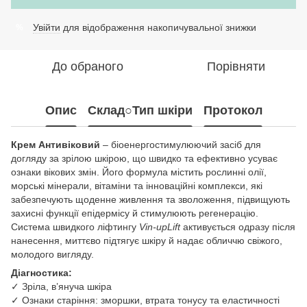
Увійти
для відображення накопичувальної знижки
%
До обраного
Порівняти
Опис
Склад○Тип шкіри
Протокол
Крем Антивіковий
– біоенергостимулюючий засіб для
догляду за зрілою шкірою, що швидко та ефективно усуває
ознаки вікових змін. Його формула містить рослинні олії,
морські мінерали, вітаміни та інноваційні комплекси, які
забезпечують щоденне живлення та зволоження, підвищують
захисні функції епідермісу й стимулюють регенерацію.
Система швидкого ліфтингу
Vin-upLift
активується одразу після
нанесення, миттєво підтягує шкіру й надає обличчю свіжого,
молодого вигляду.
Діагностика:
✓ Зріла, в’януча шкіра
✓ Ознаки старіння: зморшки, втрата тонусу та еластичності