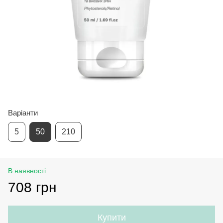
Варіанти
5
50
210
В наявності
708 грн
Купити