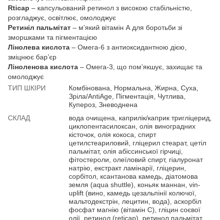
Rticap
– капсульований ретинол з високою стабільністю,
розгладжує, освітлює, омолоджує
Ретиніл пальмітат
– м’який вітамін А для боротьби зі
зморшками та пігментацією
Лінолева кислота
– Омега-6 з антиоксидантною дією,
зміцнює бар’єр
Ліноленова кислота
– Омега-3, що пом’якшує, захищає та
омолоджує
ТИП ШКІРИ
Комбінована, Нормальна, Жирна, Суха,
Зріла/AntiAge, Пігментація, Чутлива,
Купероз, Зневоднена
СКЛАД
вода очищена, каприлік/каприк тригліцерид,
циклопентасилоксан, олія виноградних
кісточок, олія кокоса, спирт
цетилстеариловий, гліцерил стеарат, цетіл
пальмітат, олія абіссинської гірчиці,
фітостероли, олеїловий спирт, гіалуронат
натрію, екстракт ламінарії, гліцерин,
сорбітол, ксантанова камедь, діатомова
земля (aqua shuttle), коньяк маннан, vin-
uplift (вино, камедь цезальпінії колючої,
мальтодекстрін, лецитин, вода), аскорбіл
фосфат магнію (вітамін C), гліцин соєвої
олії, ретинол (reticap), ретинол пальмітат