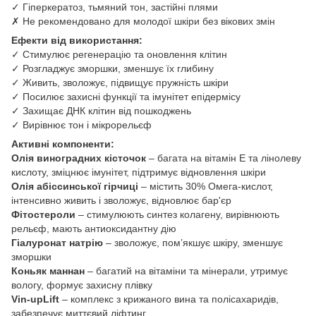
✓ Гіперкератоз, тьмяний тон, застійні плями
✗ Не рекомендовано для молодої шкіри без вікових змін
Ефекти від використання:
✓ Стимулює регенерацію та оновлення клітин
✓ Розгладжує зморшки, зменшує їх глибину
✓ Живить, зволожує, підвищує пружність шкіри
✓ Посилює захисні функції та імунітет епідермісу
✓ Захищає ДНК клітин від пошкоджень
✓ Вирівнює тон і мікрорельєф
Активні компоненти:
Олія виноградних кісточок
– багата на вітамін Е та лінолеву
кислоту, зміцнює імунітет, підтримує відновлення шкіри
Олія абіссинської гірчиці
– містить 30% Омега-кислот,
інтенсивно живить і зволожує, відновлює бар'єр
Фітостероли
– стимулюють синтез колагену, вирівнюють
рельєф, мають антиоксидантну дію
Гіалуронат натрію
– зволожує, пом’якшує шкіру, зменшує
зморшки
Коньяк маннан
– багатий на вітаміни та мінерали, утримує
вологу, формує захисну плівку
Vin-upLift
– комплекс з крижаного вина та полісахаридів,
забезпечує миттєвий ліфтинг