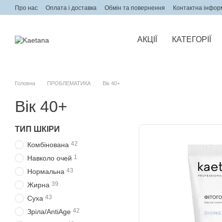
Перейти до основного контенту
Про нас
Оплата і доставка
Обмін та повернення
Контактна інфор
АКЦІЇ
КАТЕГОРІЇ
Головна
ПРОБЛЕМАТИКА
Вік 40+
Вік 40+
ТИП ШКІРИ
42
Комбінована
1
Навколо очей
43
Нормальна
39
Жирна
43
Суха
42
Зріла/AntiAge