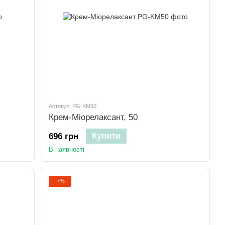
Артикул: PG-KM50
Крем-Міорелаксант, 50
Купити
696 грн
В наявності
−7%