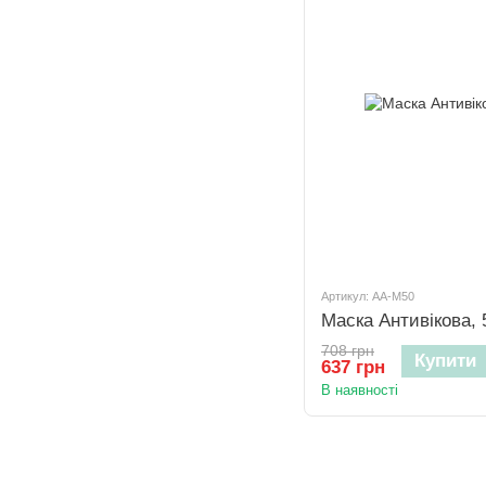
Артикул: AA-M50
Маска Антивікова, 
708 грн
Купити
637 грн
В наявності