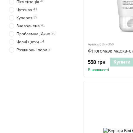
40
Пігментація
41
Чутлива
39
Купероз
41
Зневоднена
28
Проблемна, Акне
14
Чорні цятки
Артикул: D-FG50
2
Розширені пори
Фітогомаж маска-ск
Купити
558 грн
В наявності