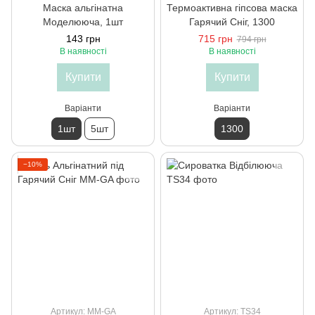
Маска альгінатна
Термоактивна гіпсова маска
Моделююча, 1шт
Гарячий Сніг, 1300
143 грн
715 грн
794 грн
В наявності
В наявності
Купити
Купити
Варіанти
Варіанти
1шт
5шт
1300
−10%
Артикул: ММ-GA
Артикул: TS34