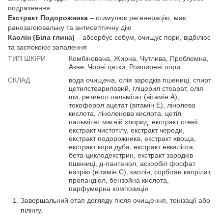
подразнення
Екстракт Подорожника
– стимулює регенерацію, має
ранозагоювальну та антисептичну дію
Каолін (Біла глина)
– абсорбує себум, очищує пори, відбілює
та заспокоює запалення
ТИП ШКІРИ
Комбінована, Жирна, Чутлива, Проблемна,
Акне, Чорні цятки, Розширені пори
СКЛАД
вода очищена, олія зародків пшениці, спирт
цетилстеариловий, гліцерил стеарат, олія
ши, ретинол пальмітат (вітамін A),
токоферол ацетат (вітамін E), лінолева
кислота, ліноленова кислота, цетіл
пальмітат магній хлорид, екстракт стевії,
екстракт чистотілу, екстракт череди,
екстракт подорожника, екстракт хвоща,
екстракт кори дуба, екстракт евкаліпта,
бета-циклодекстрин, екстракт зародків
пшениці, д-пантенол, аскорбіл фосфат
натрію (вітамін C), каолін, сорбітан капрілат,
пропандіол, бензойна кислота,
парфумерна композиція
Завершальний етап догляду після очищення, тонізації або
пілінгу.