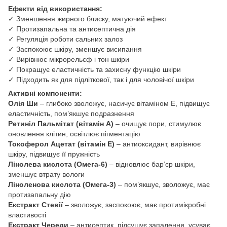
Ефекти від використання:
✓ Зменшення жирного блиску, матуючий ефект
✓ Протизапальна та антисептична дія
✓ Регуляція роботи сальних залоз
✓ Заспокоює шкіру, зменшує висипання
✓ Вирівнює мікрорельєф і тон шкіри
✓ Покращує еластичність та захисну функцію шкіри
✓ Підходить як для підліткової, так і для чоловічої шкіри
Активні компоненти:
Олія Ши
– глибоко зволожує, насичує вітаміном Е, підвищує
еластичність, пом’якшує подразнення
Ретиніл Пальмітат (вітамін А)
– очищує пори, стимулює
оновлення клітин, освітлює пігментацію
Токоферол Ацетат (вітамін Е)
– антиоксидант, вирівнює
шкіру, підвищує її пружність
Лінолева кислота (Омега-6)
– відновлює бар’єр шкіри,
зменшує втрату вологи
Ліноленова кислота (Омега-3)
– пом’якшує, зволожує, має
протизапальну дію
Екстракт Стевії
– зволожує, заспокоює, має протимікробні
властивості
Екстракт Череди
– антисептик, підсушує запалення, усуває