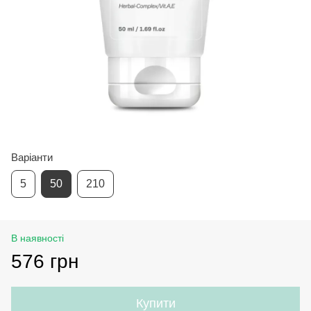
Варіанти
5
50
210
В наявності
576 грн
Купити