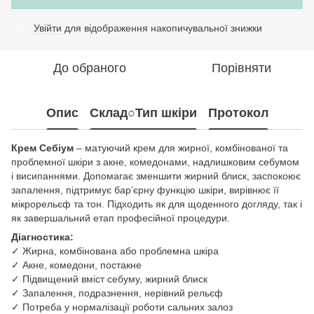
Увійти
для відображення накопичувальної знижки
%
До обраного
Порівняти
Опис
Склад○Тип шкіри
Протокол
Крем Себіум
– матуючий крем для жирної, комбінованої та
проблемної шкіри з акне, комедонами, надлишковим себумом
і висипаннями. Допомагає зменшити жирний блиск, заспокоює
запалення, підтримує бар’єрну функцію шкіри, вирівнює її
мікрорельєф та тон. Підходить як для щоденного догляду, так і
як завершальний етап професійної процедури.
Діагностика:
✓ Жирна, комбінована або проблемна шкіра
✓ Акне, комедони, постакне
✓ Підвищений вміст себуму, жирний блиск
✓ Запалення, подразнення, нерівний рельєф
✓ Потреба у нормалізації роботи сальних залоз