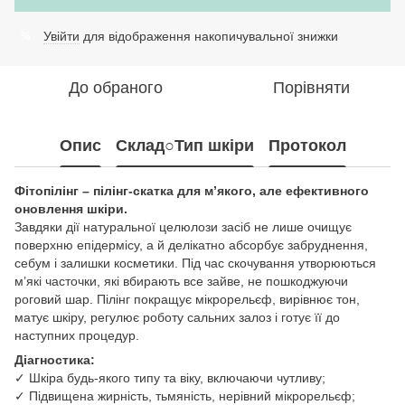
Увійти
для відображення накопичувальної знижки
%
До обраного
Порівняти
Опис
Склад○Тип шкіри
Протокол
Фітопілінг – пілінг-скатка для м’якого, але ефективного
оновлення шкіри.
Завдяки дії натуральної целюлози засіб не лише очищує
поверхню епідермісу, а й делікатно абсорбує забруднення,
себум і залишки косметики. Під час скочування утворюються
м’які часточки, які вбирають все зайве, не пошкоджуючи
роговий шар. Пілінг покращує мікрорельєф, вирівнює тон,
матує шкіру, регулює роботу сальних залоз і готує її до
наступних процедур.
Діагностика:
✓ Шкіра будь-якого типу та віку, включаючи чутливу;
✓ Підвищена жирність, тьмяність, нерівний мікрорельєф;