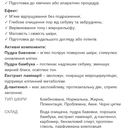
✓ Підготовка до хімічних або апаратних процедур.
Ефект:
✓ М’яке відлущування без подразнення;
✓ Глибоке очищення пор від себуму та забруднень;
✓ Вирівнювання тону і мікрорельєфу;
✓ Матовість і свіжість шкіри;
✓ Підготовка до подальшого догляду або пілінгів.
Активні компоненти:
Пудра бавовни
– м’яко полірує поверхню шкіри, стимулює
оновлення клітин.
Пудра бамбука
– поглинає надлишки себуму, зменшує
жирний блиск, освітлює тон.
Екстракт ламінарії
– зволожує, покращує мікроциркуляцію,
підтримує клітинний метаболізм.
Д-пантенол
– має заспокійливу, протизапальну дію, сприяє
загоєнню.
ТИП ШКІРИ
Комбінована, Нормальна, Жирна,
Пігментація, Проблемна, Акне, Чорні цятки
СКЛАД
Вода очищена, пудра бавовни, порошок
бамбука, екстракт ламінарії, д-пантенол,
карбомер, бензиловий спирт, пропілен
гліколь, парфумерна композиція