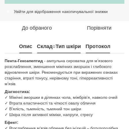
Увійти
для відображення накопичувальної знижки
%
До обраного
Порівняти
Опис
Склад○Тип шкіри
Протокол
Пента-Гексапептид
- ампульна сироватка для м’язового
розслаблення, зменшення мімічних зморшок і глибокого
відновлення шкіри. Рекомендується при виражених ознаках
старіння, втраті тонусу, нерівному тоні, гіперреактивності
м’язів.
Діагностика:
✓ Мімічні зморшки в ділянках чола, міжбрів’я, навколо очей
✓ Втрата еластичності та чіткості овалу обличчя
✓ В’ялість, тьмяність, тьмяний тон шкіри
✓ Шкіра після активної міміки, напруги, стресу
Ефект:
✓ Розслаблення м’язів обличчя без ін’єкцій – ботулоподібна