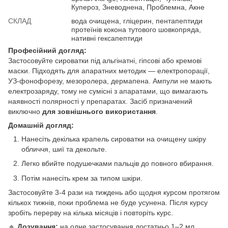
Купероз, Зневоднена, Проблемна, Акне
СКЛАД
вода очищена, гліцерин, пентапептиди
протеїнів кокона тутового шовкопряда,
нативні гексапептиди
Професійний догляд:
Застосовуйте сироватки під альгінатні, гіпсові або кремові
маски. Підходять для апаратних методик — електропорації,
УЗ-фонофорезу, мезоролера, дермапена. Ампули не мають
електрозаряду, тому не сумісні з апаратами, що вимагають
наявності полярності у препаратах. Засіб призначений
виключно
для зовнішнього використання
.
Домашній догляд:
Нанесіть декілька крапель сироватки на очищену шкіру
обличчя, шиї та декольте.
Легко вбийте подушечками пальців до повного вбирання.
Потім нанесіть крем за типом шкіри.
Застосовуйте 3-4 рази на тиждень або щодня курсом протягом
кількох тижнів, поки проблема не буде усунена. Після курсу
зробіть перерву на кілька місяців і повторіть курс.
🔹
Дозування:
на одне застосування достатньо 1–2 мл