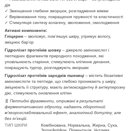
дія
✓ Зменшення глибини зморшок, розгладження міміки
✓ Вирівнювання тону, покращення пружності та еластичності
✓ Стимуляція синтезу колагену, зволоження, омолодження
Активні компоненти:
Гліцерин
– зволожує, пом’якшує шкіру, утримує вологу,
зміцнює бар’єр
Гідролізат протеїнів шовку
– джерело амінокислот і
пептидних фрагментів природного походження, які
уповільнюють старіння, стимулюють клітинне дихання,
покращують тургор, розгладжують зморшки
Гідролізат протеїнів зародків пшениці
– містить біоактивні
амінокислоти та пептиди, що глибоко проникають у шкіру,
зміцнюють її структуру, мають антиоксидантну й антікуперозну
дію, стимулюють оновлення клітин
🧬
Пептидні фрагменти, отримані в результаті
ферментативного гідролізу, надають оборотний
м’язорозслаблювальний ефект, аналогічний ботуліну, але
без ін’єкцій.
ТИП ШКІРИ
Комбінована, Нормальна, Жирна, Суха,
Зріла/AntiAge, Пігментація, Чутлива,