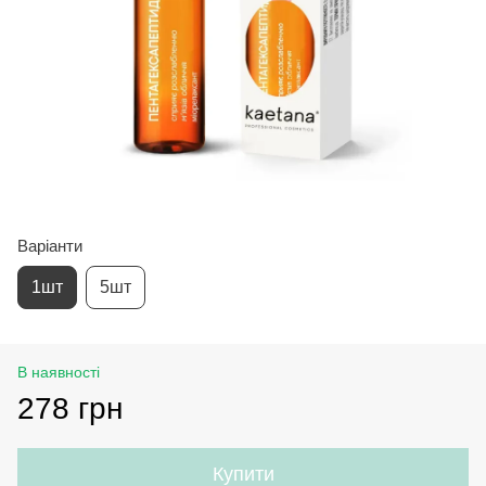
Варіанти
1шт
5шт
В наявності
278 грн
Купити