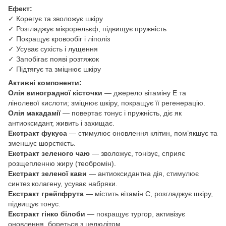
Ефект:
✓ Корегує та зволожує шкіру
✓ Розгладжує мікрорельєф, підвищує пружність
✓ Покращує кровообіг і ліполіз
✓ Усуває сухість і лущення
✓ Запобігає появі розтяжок
✓ Підтягує та зміцнює шкіру
Активні компоненти:
Олія виноградної кісточки
— джерело вітаміну E та
лінолевої кислоти; зміцнює шкіру, покращує її регенерацію.
Олія макадамії
— повертає тонус і пружність, діє як
антиоксидант, живить і захищає.
Екстракт фукуса
— стимулює оновлення клітин, пом’якшує та
зменшує шорсткість.
Екстракт зеленого чаю
— зволожує, тонізує, сприяє
розщепленню жиру (теобромін).
Екстракт зеленої кави
— антиоксидантна дія, стимулює
синтез колагену, усуває набряки.
Екстракт грейпфрута
— містить вітамін С, розгладжує шкіру,
підвищує тонус.
Екстракт гінко білоби
— покращує тургор, активізує
оновлення, бореться з целюлітом.