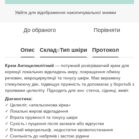
Увійти
для відображення накопичувальної знижки
%
До обраного
Порівняти
Опис
Склад○Тип шкіри
Протокол
Крем Антицелюлітний
— потужний розігріваючий крем для
корекції локальних відкладень жиру, покращення обміну
речовин, мікроциркуляції та тонусу шкіри. Має виражену
стимулюючу дію, підвищує пружність та допомагає у боротьбі з
проявами целюліту. Підходить для зон: стегна, сідниці, живіт.
Діагностика:
✓ Целюліт, «апельсинова кірка»
✓ Локальні жирові відкладення
✓ Втрата пружності та тонусу шкіри
✓ Сухість і лущення після засмаги або відпустки
✓ В’ялий мікрорельєф, недостатнє кровопостачання
✓ Схильність до набряків і застою рідини