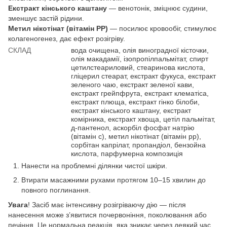
Екстракт кінського каштану
— венотонік, зміцнює судини,
зменшує застій рідини.
Метил нікотінат (вітамін РР)
— посилює кровообіг, стимулює
колагеногенез, дає ефект розігріву.
СКЛАД
вода очищена, олія виноградної кісточки,
олія макадамії, ізопропілпальмітат, спирт
цетилстеариловий, стеаринова кислота,
гліцерил стеарат, екстракт фукуса, екстракт
зеленого чаю, екстракт зеленої кави,
екстракт грейпфрута, екстракт клематіса,
екстракт плюща, екстракт гінко білоби,
екстракт кінського каштану, екстракт
комірника, екстракт хвоща, цетіл пальмітат,
д-пантенол, аскорбіл фосфат натрію
(вітамін с), метил нікотінат (вітамін рр),
сорбітан капрілат, пропандіол, бензойна
кислота, парфумерна композиція
Нанести на проблемні ділянки чистої шкіри.
Втирати масажними рухами протягом 10–15 хвилин до
повного поглинання.
Увага
! Засіб має інтенсивну розігріваючу дію — після
нанесення може з’явитися почервоніння, поколювання або
печіння. Це нормальна реакція, яка зникає через деякий час.