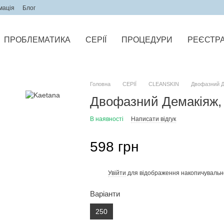
мація
Блог
ПРОБЛЕМАТИКА
СЕРІЇ
ПРОЦЕДУРИ
РЕЄСТРА
Головна
СЕРІЇ
CLEANSKIN
Двофазний Д
Двофазний Демакіяж,
В наявності
Написати відгук
598 грн
Увійти
для відображення накопичувальн
%
Варіанти
250