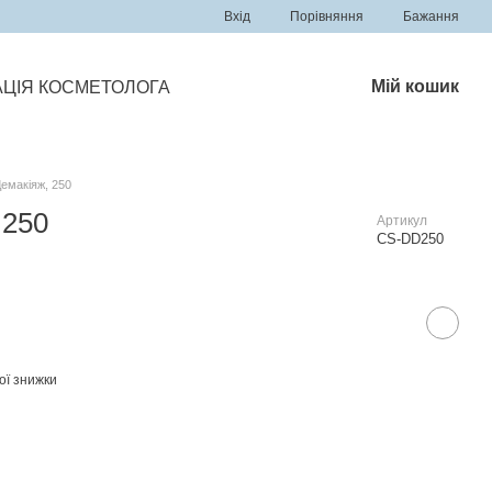
Порівняння
Вхід
Бажання
Мій кошик
ЦІЯ КОСМЕТОЛОГА
емакіяж, 250
 250
Артикул
CS-DD250
ої знижки